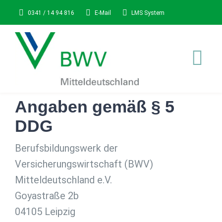
Zum
0341 / 14 94 816
E-Mail
LMS System
Inhalt
springen
Tog
Nav
STARTSEITE
Angaben gemäß § 5
DDG
ÜBER UNS
Berufsbildungswerk der
Versicherungswirtschaft (BWV)
KURSE
Mitteldeutschland e.V.
Goyastraße 2b
Karriere
04105 Leipzig