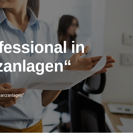
essional in
zanlagen“
nanzanlagen“